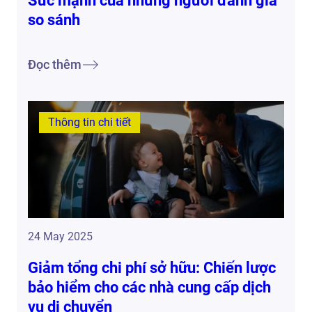
Sức mạnh của những người đánh giá
so sánh
Đọc thêm
Thông tin chi tiết
24 May 2025
Giảm tổng chi phí sở hữu: Chiến lược
bảo hiểm cho các nhà cung cấp dịch
vụ di chuyển