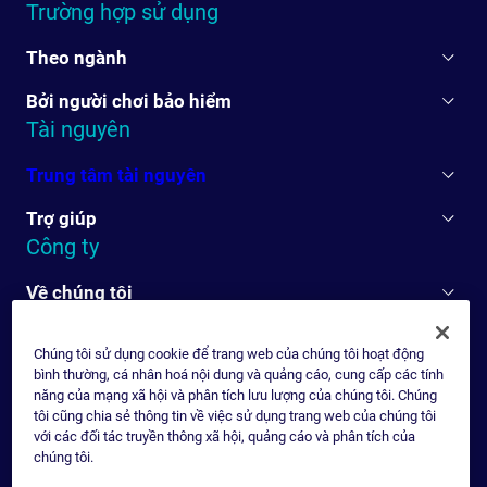
Trường hợp sử dụng
Theo ngành
Bởi người chơi bảo hiểm
Tài nguyên
Trung tâm tài nguyên
Trợ giúp
Công ty
Về chúng tôi
Chúng tôi sử dụng cookie để trang web của chúng tôi hoạt động
bình thường, cá nhân hoá nội dung và quảng cáo, cung cấp các tính
năng của mạng xã hội và phân tích lưu lượng của chúng tôi. Chúng
tôi cũng chia sẻ thông tin về việc sử dụng trang web của chúng tôi
với các đối tác truyền thông xã hội, quảng cáo và phân tích của
chúng tôi.
Disclaimer
Thông báo bảo mật – Toàn cầu
Chính sách cookie