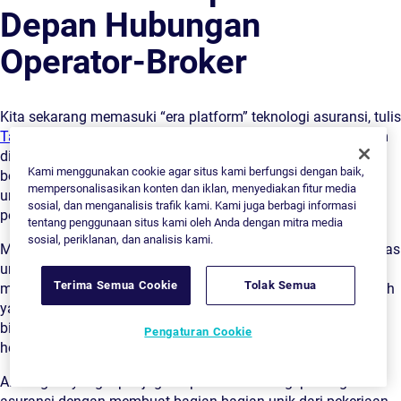
Depan Hubungan
Operator-Broker
Kita sekarang memasuki “era platform” teknologi asuransi, tulis
Tal Daskal
, salah satu pendiri dan CEO di EasySend. Platform
digital membantu bisnis terkait, seperti operator dan broker,
Kami menggunakan cookie agar situs kami berfungsi dengan baik,
bekerja lebih erat. Mereka juga menciptakan peluang baru
mempersonalisasikan konten dan iklan, menyediakan fitur media
untuk menganalisis data dan meningkatkan pengalaman
sosial, dan menganalisis trafik kami. Kami juga berbagi informasi
pelanggan melalui penerapan teknologi.
tentang penggunaan situs kami oleh Anda dengan mitra media
sosial, periklanan, dan analisis kami.
Memasukkan mitra insurtech ke dalam rencana yang lebih luas
untuk membangun hubungan operator-broker dapat
Terima Semua Cookie
Tolak Semua
memperparah dampak pergeseran digital. Kemitraan insurtech
yang berfokus pada memfasilitasi komunikasi dan aliran
bisnis antara operator dan broker dapat menjadi cara yang
Pengaturan Cookie
hemat biaya untuk berkolaborasi daripada bersaing.
Alat digital yang tepat juga dapat menarik bagi pialang