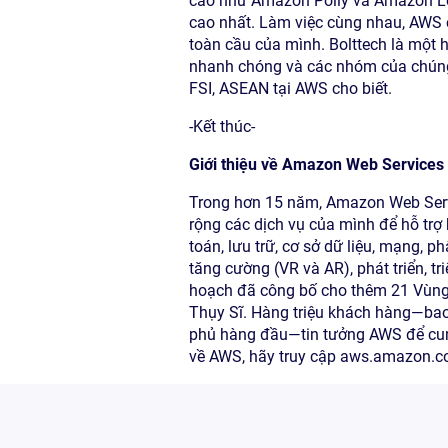
cao như Amazon Polly và Amazon Lex
cao nhất. Làm việc cùng nhau, AWS c
toàn cầu của mình. Bolttech là một
nhanh chóng và các nhóm của chúng t
FSI, ASEAN tại AWS cho biết.
-Kết thúc-
Giới thiệu về Amazon Web Services
Trong hơn 15 năm, Amazon Web Servic
rộng các dịch vụ của mình để hỗ trợ
toán, lưu trữ, cơ sở dữ liệu, mạng, ph
tăng cường (VR và AR), phát triển, t
hoạch đã công bố cho thêm 21 Vùng 
Thụy Sĩ. Hàng triệu khách hàng—bao 
phủ hàng đầu—tin tưởng AWS để cung 
về AWS, hãy truy cập aws.amazon.c