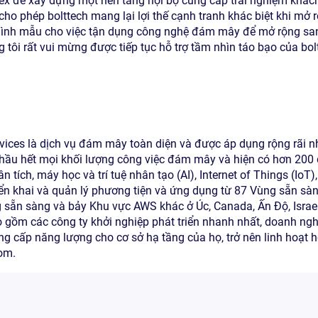
 để xây dựng một nền tảng nội bộ cung cấp trải nghiệm khách
ho phép bolttech mang lại lợi thế cạnh tranh khác biệt khi mở
 hình mẫu cho việc tận dụng công nghệ đám mây để mở rộng san
ôi rất vui mừng được tiếp tục hỗ trợ tầm nhìn táo bạo của bol
es là dịch vụ đám mây toàn diện và được áp dụng rộng rãi nhấ
 hầu hết mọi khối lượng công việc đám mây và hiện có hơn 200 
ân tích, máy học và trí tuệ nhân tạo (AI), Internet of Things (IoT),
riển khai và quản lý phương tiện và ứng dụng từ 87 Vùng sẵn sàng
sẵn sàng và bảy Khu vực AWS khác ở Úc, Canada, Ấn Độ, Israe
gồm các công ty khởi nghiệp phát triển nhanh nhất, doanh ngh
cấp năng lượng cho cơ sở hạ tầng của họ, trở nên linh hoạt hơ
om.