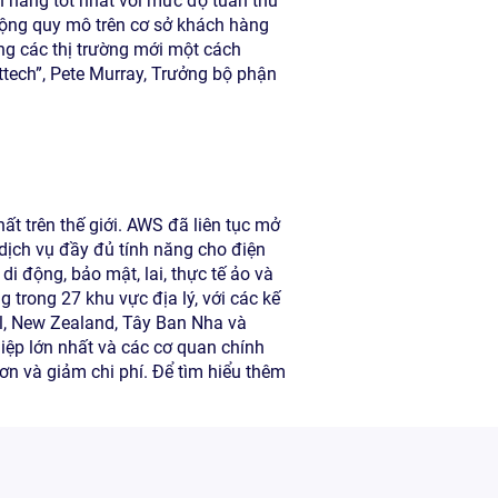
 hàng tốt nhất với mức độ tuân thủ
 rộng quy mô trên cơ sở khách hàng
g các thị trường mới một cách
ttech”, Pete Murray, Trưởng bộ phận
t trên thế giới. AWS đã liên tục mở
dịch vụ đầy đủ tính năng cho điện
 di động, bảo mật, lai, thực tế ảo và
 trong 27 khu vực địa lý, với các kế
l, New Zealand, Tây Ban Nha và
iệp lớn nhất và các cơ quan chính
n và giảm chi phí. Để tìm hiểu thêm