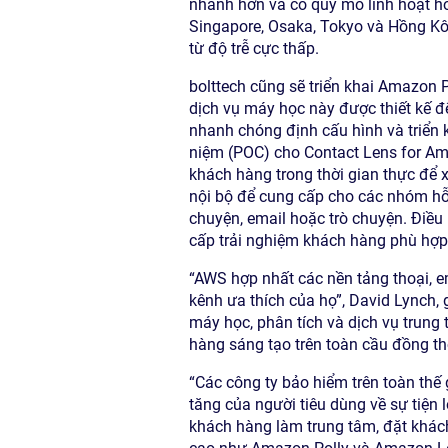
nhanh hơn và có quy mô linh hoạt h
Singapore, Osaka, Tokyo và Hồng Kông
từ độ trễ cực thấp.
bolttech cũng sẽ triển khai Amazon 
dịch vụ máy học này được thiết kế đ
nhanh chóng định cấu hình và triển 
niệm (POC) cho Contact Lens for Am
khách hàng trong thời gian thực để 
nội bộ để cung cấp cho các nhóm hỗ 
chuyện, email hoặc trò chuyện. Điều
cấp trải nghiệm khách hàng phù hợp h
“AWS hợp nhất các nền tảng thoại, e
kênh ưa thích của họ”, David Lynch,
máy học, phân tích và dịch vụ trung 
hàng sáng tạo trên toàn cầu đồng th
“Các công ty bảo hiểm trên toàn thế
tăng của người tiêu dùng về sự tiện 
khách hàng làm trung tâm, đặt khác