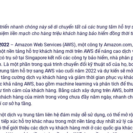
triển nhanh chóng này sẽ di chuyển tất cả các trung tâm hỗ trợ
nghiệm liền mạch cho hàng triệu khách hàng bảo hiểm đồng thời t
2022
– Amazon Web Services (AWS), một công ty Amazon.com,
ột nền tảng hỗ trợ khách hàng mới trên AWS để nâng cao dịch 
h có trụ sở tại Singapore kết nối các công ty bảo hiểm, nhà phâ
. Là một phần trong quá trình chuyển đổi kỹ thuật số của họ, b
trung tâm hỗ trợ sang AWS vào cuối năm 2022 và dự kiến sẽ mở
sẽ tăng cường dịch vụ khách hàng và giảm thời gian phục vụ kh
c khả năng AWS, bao gồm machine learning và phân tích để thu
như tình cảm của khách hàng. Bằng cách xây dựng trên AWS, bolt
 khách hàng của mình trong vòng chưa đầy năm ngày, nhanh c
 cơ sở hạ tầng.
ột dịch vụ trung tâm liên hệ đám mây dễ sử dụng, có thể mở rộ
 tiếp xúc hỗ trợ khác nhau trong một nền tảng duy nhất xử lý cá
thể giới thiệu các dịch vụ khách hàng mới ở các quốc gia khác 