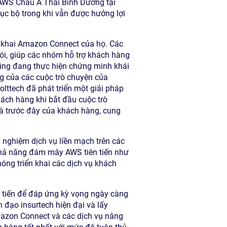
 AWS Châu Á Thái Bình Dương tại
cục bộ trong khi vẫn được hưởng lợi
ển khai Amazon Connect của họ. Các
ói, giúp các nhóm hỗ trợ khách hàng
cũng đang thực hiện chứng minh khái
g của các cuộc trò chuyện của
lttech đã phát triển một giải pháp
hách hàng khi bắt đầu cuộc trò
và trước đây của khách hàng, cung
 nghiệm dịch vụ liền mạch trên các
 khả năng đám mây AWS tiên tiến như
hóng triển khai các dịch vụ khách
n tiến để đáp ứng kỳ vọng ngày càng
h đạo insurtech hiện đại và lấy
mazon Connect và các dịch vụ nâng