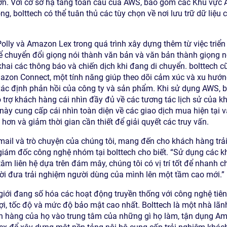
ơn. Với cơ sở hạ tầng toàn cầu của AWS, bao gồm các Khu vực
, bolttech có thể tuân thủ các tùy chọn về nơi lưu trữ dữ liệu 
Polly và Amazon Lex trong quá trình xây dựng thêm từ việc tri
ể chuyển đổi giọng nói thành văn bản và văn bản thành giọng n
khai các thông báo và chiến dịch khi đang di chuyển. bolttech 
azon Connect, một tính năng giúp theo dõi cảm xúc và xu hướn
xác định phản hồi của công ty và sản phẩm. Khi sử dụng AWS, bo
trợ khách hàng cái nhìn đầy đủ về các tương tác lịch sử của k
 này cung cấp cái nhìn toàn diện về các giao dịch mua hiện tại 
ơn và giảm thời gian cần thiết để giải quyết các truy vấn.
mail và trò chuyện của chúng tôi, mang đến cho khách hàng trải
 giám đốc công nghệ nhóm tại bolttech cho biết. “Sử dụng các
tâm liên hệ dựa trên đám mây, chúng tôi có vị trí tốt để nhanh c
ời đưa trải nghiệm người dùng của mình lên một tầm cao mới.”
 giới đang số hóa các hoạt động truyền thống với công nghệ tiê
lợi, tốc độ và mức độ bảo mật cao nhất. Bolttech là một nhà lãn
h hàng của họ vào trung tâm của những gì họ làm, tận dụng A