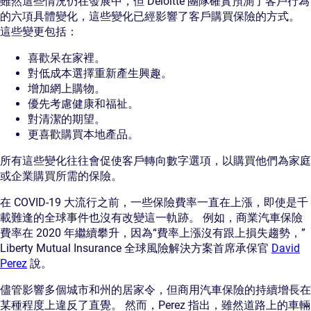
雖然這些情況仍在發展中，但 Deloitte 團隊確實預測了客戶行為
的六項具體變化，這些變化已經影響了客戶購買保險的方式。
這些變更包括：
喜歡呆在家裡。
對低成本選擇重新產生興趣。
增加網上購物。
優先考慮健康和福祉。
對清潔的期望。
更喜歡購買本地產品。
所有這些變化往往會促使客戶轉向數字選項，以購買他們為家庭
或企業購買所需的保險。
在 COVID-19 大流行之前，一些保險費率一直在上漲，即使是千
載難逢的全球事件也沒有改變這一軌跡。 例如，商業汽車保險
費率在 2020 年繼續攀升，因為“費率上漲沒有跟上損失趨勢，”
Liberty Mutual Insurance 全球風險解決方案首席承保官
David
Perez
說。
儘管影響多個城市和州的居家令，但商用汽車保險的持續增長在
某種程度上違反了直覺。 然而，Perez 指出，雖然道路上的車輛