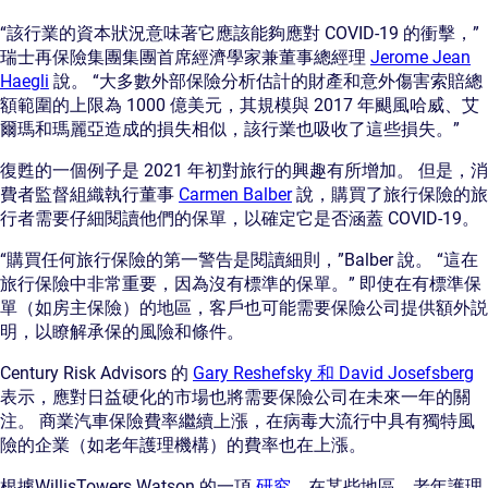
“該行業的資本狀況意味著它應該能夠應對 COVID-19 的衝擊，”
瑞士再保險集團集團首席經濟學家兼董事總經理
Jerome Jean
Haegli
說。 “大多數外部保險分析估計的財產和意外傷害索賠總
額範圍的上限為 1000 億美元，其規模與 2017 年颶風哈威、艾
爾瑪和瑪麗亞造成的損失相似，該行業也吸收了這些損失。”
復甦的一個例子是 2021 年初對旅行的興趣有所增加。 但是，消
費者監督組織執行董事
Carmen Balber
說，購買了旅行保險的旅
行者需要仔細閱讀他們的保單，以確定它是否涵蓋 COVID-19。
“購買任何旅行保險的第一警告是閱讀細則，”Balber 說。 “這在
旅行保險中非常重要，因為沒有標準的保單。” 即使在有標準保
單（如房主保險）的地區，客戶也可能需要保險公司提供額外説
明，以瞭解承保的風險和條件。
Century Risk Advisors 的
Gary Reshefsky 和 David Josefsberg
表示，應對日益硬化的市場也將需要保險公司在未來一年的關
注。 商業汽車保險費率繼續上漲，在病毒大流行中具有獨特風
險的企業（如老年護理機構）的費率也在上漲。
根據WillisTowers Watson 的一項
研究
，在某些地區，老年護理