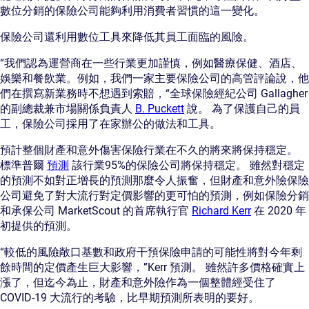
數位分銷的保險公司能夠利用消費者習慣的這一變化。
保險公司還利用數位工具來降低其員工面臨的風險。
“我們認為運營商在一些行業更加謹慎，例如醫療保健、酒店、
娛樂和餐飲業。例如，我們一家主要保險公司的高管評論說，他
們在撰寫新業務時不想遇到索賠，“全球保險經紀公司 Gallagher
的副總裁兼市場關係負責人
B. Puckett
說。 為了保護自己的員
工，保險公司採用了在家辦公的做法和工具。
預計整個財產和意外傷害保險行業在不久的將來將保持穩定。
標準普爾
預測
該行業95%的保險公司將保持穩定。 雖然對穩定
的預測不如對正增長的預測那麼令人振奮，但財產和意外險保險
公司避免了對大流行對定價影響的更可怕的預測，例如保險分銷
和承保公司 MarketScout 的首席執行官
Richard Kerr
在 2020 年
初提供的預測。
“較低的風險敞口基數和政府干預保險申請的可能性將對今年剩
餘時間的定價產生巨大影響，”Kerr 預測。 雖然許多價格確實上
漲了，但迄今為止，財產和意外險作為一個整體經受住了
COVID-19 大流行的考驗，比早期預測所表明的要好。