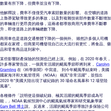
數量有所下降，但費率並沒有下降。
他解釋說，費率不僅僅受汽車索賠數量的影響。 在空曠的道路
上魯莽駕駛導致更多的事故，以及對複雜技術部件數量不斷增加
的車輛進行更昂貴的維修，這兩者都導致商用汽車費率不斷攀
升，即使道路上的車輛總數下降。
商用車也是道路交通整體下降的一個例外。 雖然許多個人司機
都呆在家裡，但商業司機發現自己比大流行前更忙，將食品、藥
品和零售商品送到家中。
某些影響財產保險的預測也已經上演。 例如，在 2020 年春天，
許多專家警告說，一個異常活躍的颶風季節即將到來，
Carolyn
Gramling
在《科學新聞》中寫道。 到今年颶風季結束時，美國
國家海洋和大氣管理局 （NOAA） 稱其“非常活躍”，並指出
2020 年“美國大陸出現了破紀錄的 30 場命名風暴和 12 場登陸
風暴”。
各種條件「説明使這個破紀錄、極其活躍的颶風季節成為可
能，」NOAA 氣候預測中心的颶風氣候專家和研究氣象學家
Gary Bell 博士
說。 反過來，活躍的颶風季節導致許多保險公司