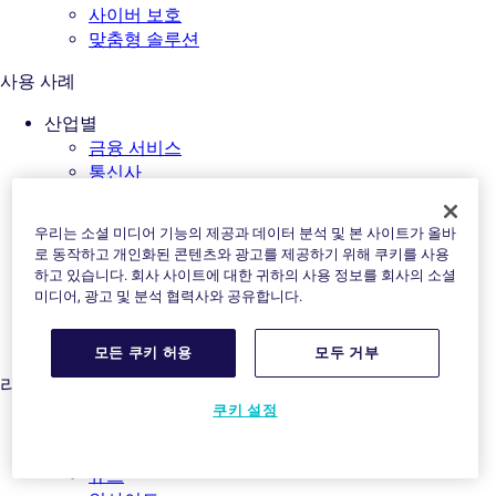
사이버 보호
맞춤형 솔루션
사용 사례
산업별
금융 서비스
통신사
리테일
디바이스 OEM
우리는 소셜 미디어 기능의 제공과 데이터 분석 및 본 사이트가 올바
모빌리티 OEM
로 동작하고 개인화된 콘텐츠와 광고를 제공하기 위해 쿠키를 사용
부동산
하고 있습니다. 회사 사이트에 대한 귀하의 사용 정보를 회사의 소셜
그 외 모든 산업
미디어, 광고 및 분석 협력사와 공유합니다.
보험 플레이어별
보험사
모든 쿠키 허용
모두 거부
리소스
쿠키 설정
리소스 허브
사례 연구
뉴스