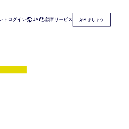
ントログイン
JA
顧客サービス
始めましょう
データインサイト
小売 業者
インサイト
設定
ドを
コンバージョンを最適化し、効率
主要なトピックについて専門家の
財産
して
ださ
を高め、顧客エクスペリエンスを
視点と詳細な分析を取得します。
向上させる高度な分析
ツ管
な市