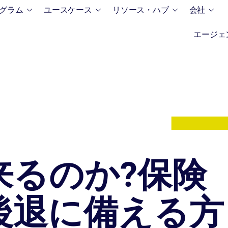
グラム
ユースケース
リソース・ハブ
会社
エージェ
社のライブラリ
ービス
究
製品コンフィギュレーター
通信事業者
ニュース
の保険会社製品接続への即
成功事例と業界のソリュー
コード不要の保険商品と価格
業界の最新ニュースやトレン
OEM
モビリティOEM
セス
を調べてください。
コンフィギュレーターを使用
常に最新の情報を入手してく
来るのか?保険
商品の発売を加速します
い。
マーケットプレイス
UIデザインシステム
後退に備える方
ed data for fast and
カスタマイズ可能なコンテン
 quote, bind, and claims
理システムにより、より迅速
場投入を実現