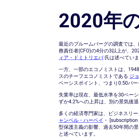
2020
最近のブルームバーグの調査では、
務責任者(CFO)の4分の3以上が、
ィア・ドミトリエバ
氏は述べてい
一方、一部のエコノミストは、19
スのチーフエコノミストである
ジ
ベーシスポイント、つまり0.50
失業率は現在、最低水準を30ベーシ
ずか4.2%への上昇は、別の景気後
多くの経済専門家は、ビジネスリー
ャンベル・ハーベイ
・ [subscr
型保護主義の影響、過去50年間の
と述べています。