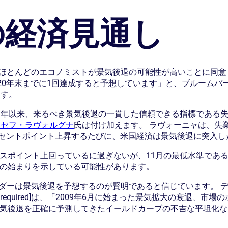
年の経済見通し
ほとんどのエコノミストが景気後退の可能性が高いことに同意
2020年末までに1回達成すると予想しています」と、ブルームバ
ます。
48年以来、来るべき景気後退の一貫した信頼できる指標である
ョセフ・ラヴォルグナ
氏は付け加えます。 ラヴォーニャは、失
パーセントポイント上昇するたびに、米国経済は景気後退に突入
スポイント上回っているに過ぎないが、11月の最低水準である3.
退の始まりを示している可能性があります。
ダーは景気後退を予想するのが賢明であると信じています。 
iption required]は、「2009年6月に始まった景気拡大の衰
景気後退を正確に予測してきたイールドカーブの不吉な平坦化