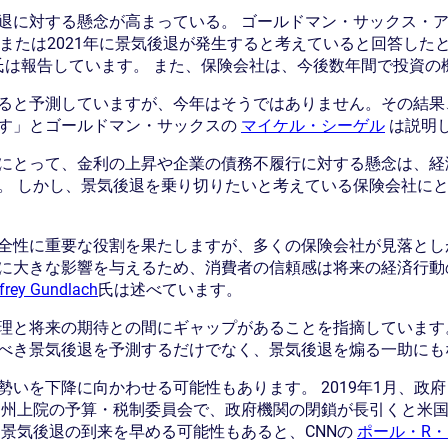
退に対する懸念が高まっている。 ゴールドマン・サックス・
0年または2021年に景気後退が発生すると考えていると回答し
氏は報告しています。 また、保険会社は、今後数年間で投資の
ると予測していますが、今年はそうではありません。その結果
す」とゴールドマン・サックスの
マイケル・シーゲル
は説明
にとって、金利の上昇や企業の債務不履行に対する懸念は、経
。 しかし、景気後退を乗り切りたいと考えている保険会社に
全性に重要な役割を果たしますが、多くの保険会社が見落とし
大きな影響を与えるため、消費者の信頼感は将来の経済行動の重要
frey Gundlach
氏は述べています。
理と将来の期待との間にギャップがあることを指摘しています
べき景気後退を予測するだけでなく、景気後退を煽る一助にも
勢いを下降に向かわせる可能性もあります。 2019年1月、政
州上院の予算・税制委員会で、政府機関の閉鎖が長引くと米国
、景気後退の到来を早める可能性もあると、CNNの
ポール・R