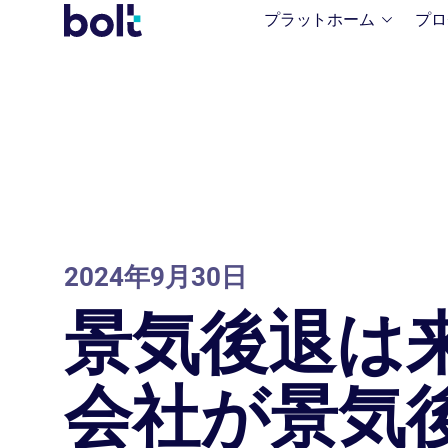
プラットホーム
プロ
ビジネスを拡大し、組み込み製品の選択
シームレスなデジタル統合により補償範
主要なリソース、洞察、最新のアップデ
保険会
金融サ
事例研
を強化する包括的な B2B2C 保護および
囲を合理化し、あらゆる業界に合わせて
ートにアクセスします。
2024年9月30日
何百も
実際の
保険プラットフォーム
カスタマイズされた組み込み保険ソリュ
デバイス
詳細情報
時アク
ション
ーション
景気後退は
詳細情報
皆
データ
会社が景気
Pre-fill
accurate